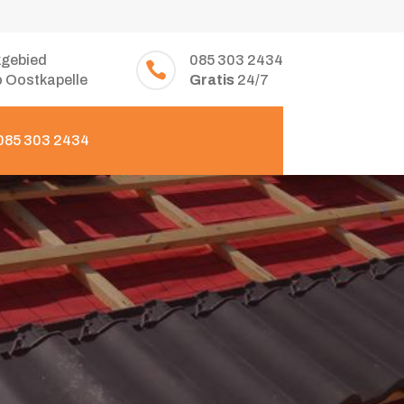
gebied
085 303 2434

o Oostkapelle
Gratis
24/7
 085 303 2434