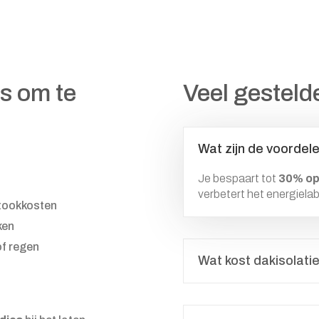
is om te
Veel gesteld
Wat zijn de voordele
Je bespaart tot
30% op
verbetert het energielab
stookkosten
ken
of regen
Wat kost dakisolati