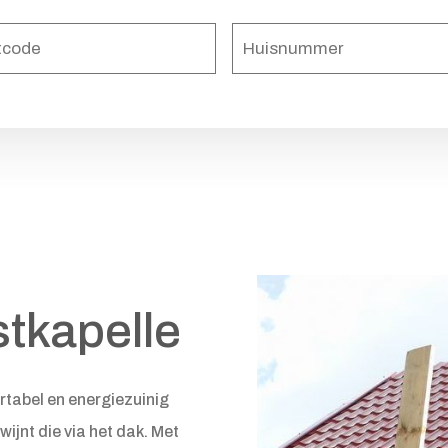
Postcode
(Vereist)
Huisnumme
stkapelle
rtabel en energiezuinig
wijnt die via het dak. Met