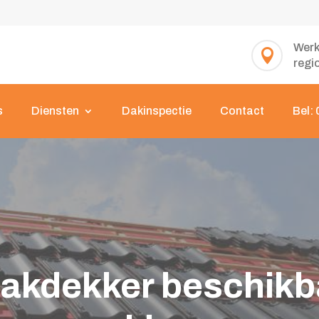
Werk

regi
s
Diensten
Dakinspectie
Contact
Bel:
 dakdekker beschikb