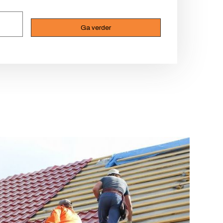
r
(Vereist)