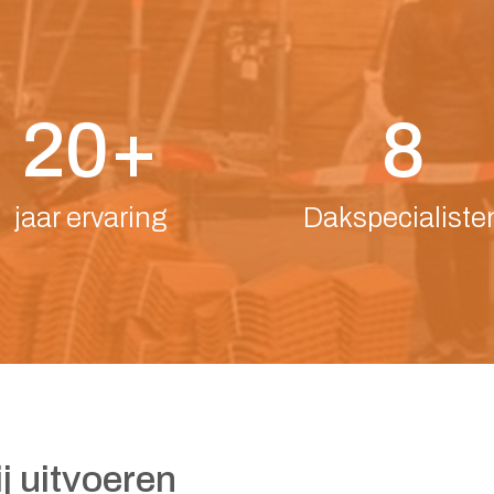
20+
8
jaar ervaring
Dakspecialiste
j uitvoeren