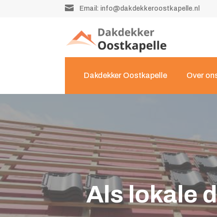

Email:
info@dakdekkeroostkapelle.nl
Dakdekker Oostkapelle
Over on
Als lokale