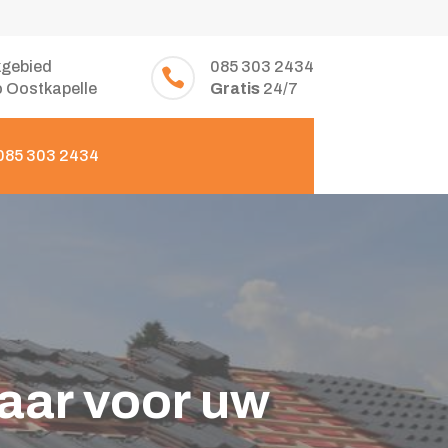
gebied
085 303 2434

o Oostkapelle
Gratis
24/7
 085 303 2434
aar voor uw