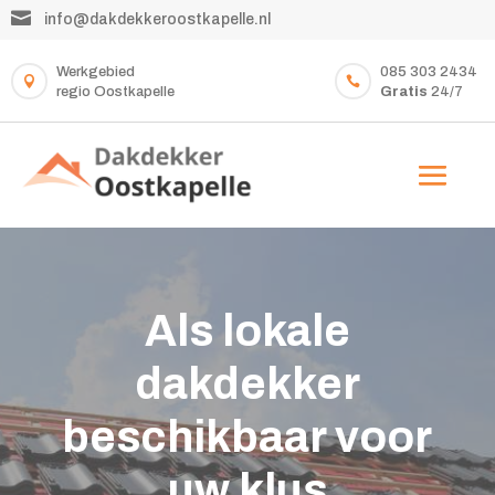

info@dakdekkeroostkapelle.nl
Werkgebied
085 303 2434


regio Oostkapelle
Gratis
24/7
Als lokale
dakdekker
beschikbaar voor
uw klus