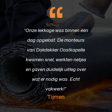
“Onze lekkage was binnen één
dag opgelost. De monteurs
“Zeer tevreden over de nieuwe
van Dakdekker Oostkapelle
dakbedekking die ze hebben
kwamen snel, werkten netjes
geplaatst. Alles werd volgens
en gaven duidelijk uitleg over
afspraak uitgevoerd en ze
wat er nodig was. Echt
lieten alles keurig schoon
vakwerk!”
achter. Aanrader voor wie
Tijmen
kwaliteit wil.”
Sophie J.